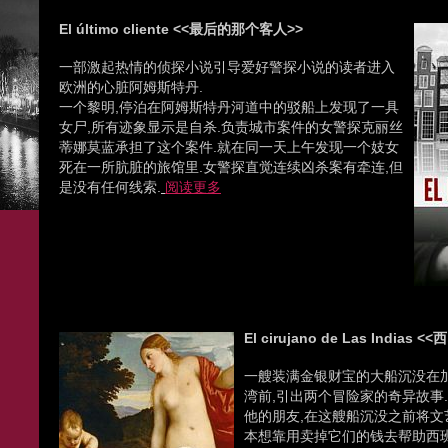
El último cliente <<最后的那个客人>>
一部激起热情的侦探小说引导爱好警探小说的读者进入
欧洲的心脏阿姆斯特丹.
一个黎明,停泊在阿姆斯特丹河道中的驳船上发现了一具
女尸,所有迹象显示是自杀.负责城市案件的女警探克丽丝
蒂娜莫蓝承担了这个案件.就在同一天上午发现一个妓女
死在一所肮脏的旅馆里.女警探直觉连续凶杀案有牵连,但
是没有任何线索.
阅读更多
El cirujano de Las India
一艘装满金银财宝的大船沉没在加
湾前,引出两个冒险家的奇异故事
他的朋友,在这艘船沉没之前将文
本想靠用卖掉它们的钱去帮助西