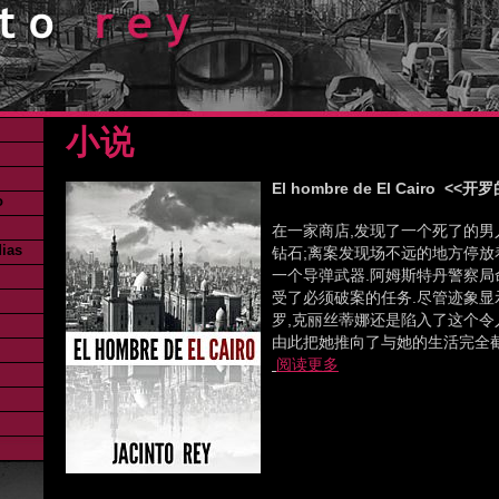
小说
El hombre de El Cairo <
o
在一家商店,发现了一个死了的男
dias
钻石;离案发现场不远的地方停放
一个导弹武器.阿姆斯特丹警察局
受了必须破案的任务.尽管迹象显
罗,克丽丝蒂娜还是陷入了这个令
由此把她推向了与她的生活完全截
阅读更多