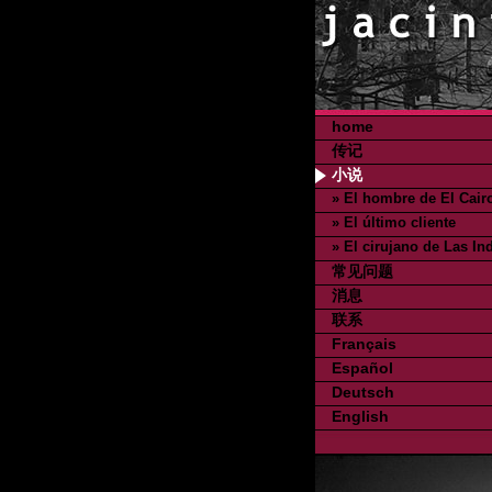
home
传记
小说
» El hombre de El Cair
» El último cliente
» El cirujano de Las In
常见问题
消息
联系
Français
Español
Deutsch
English