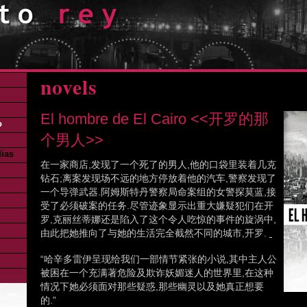
novels
El hombre de El Cairo <<开罗的那
o
个男人>>
dias
在一家商店,发现了一个死了的男人,他的口袋里装着几克
钻石;离案发现场不远的地方停放着他的汽车,警察发现了
一个导弹武器.阿姆斯特丹警察局命案组的女警探莫蓝,接
受了必须破案的任务.尽管迹象显示出重大嫌疑犯们在开
罗,克丽丝蒂娜还是陷入了这个令人吃惊的事件的旋涡中,
由此把她推向了与她的生活完全截然不同的城市,开罗.
“哈辛多雷伊呈现给我们一部情节紧张的小说,其中主人公
被困在一个充满著危险及欺诈妖媚迷人的世界里,在这种
情况下她必须面对那些疑惑,那些幽灵以及她真正想要
的.”