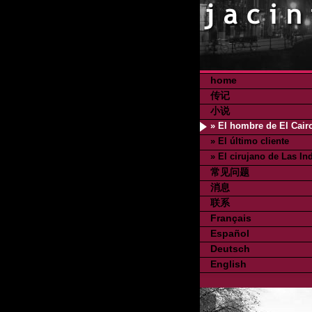
home
传记
小说
» El hombre de El Cair
» El último cliente
» El cirujano de Las In
常见问题
消息
联系
Français
Español
Deutsch
English