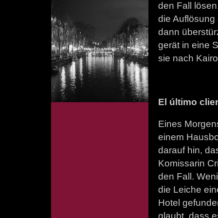
den Fall löse
die Auflösung 
dann überstür
gerät in eine 
sie nach Kairo
El último clie
Eines Morgens 
einem Hausboo
darauf hin, da
Komissarin Cr
den Fall. Wen
die Leiche ein
Hotel gefunde
glaubt, dass 