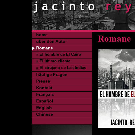
Romane
home
über den Autor
Romane
» El hombre de El Cairo
» El último cliente
» El cirujano de Las Indias
häufige Fragen
Presse
Kontakt
Français
Español
English
Chinese